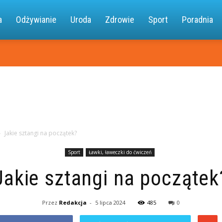
a.pl
a
Odżywianie
Uroda
Zdrowie
Sport
Poradnia
Jakie sztangi na początek?
Sport
Ławki, ławeczki do ćwiczeń
Jakie sztangi na początek
Przez
Redakcja
-
5 lipca 2024
485
0