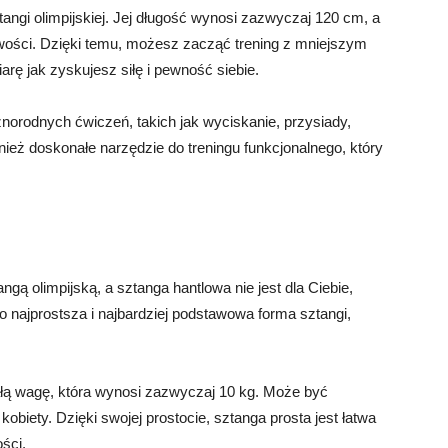
tangi olimpijskiej. Jej długość wynosi zazwyczaj 120 cm, a
ści. Dzięki temu, możesz zacząć trening z mniejszym
rę jak zyskujesz siłę i pewność siebie.
orodnych ćwiczeń, takich jak wyciskanie, przysiady,
ież doskonałe narzędzie do treningu funkcjonalnego, który
angą olimpijską, a sztanga hantlowa nie jest dla Ciebie,
to najprostsza i najbardziej podstawowa forma sztangi,
ałą wagę, która wynosi zazwyczaj 10 kg. Może być
biety. Dzięki swojej prostocie, sztanga prosta jest łatwa
ści.