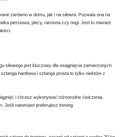
ane zarówno w domu, jak i na siłowni. Pozwala ona na
latka piersiowa, plecy, ramiona czy nogi. Jest to również
łości.
u siłowego jest kluczowy dla osiągnięcia zamierzonych
sztanga hantlowa i sztanga prosta to tylko niektóre z
iągnięć i chcesz wykonywać różnorodne ćwiczenia,
 Jeśli natomiast preferujesz trening
ich sztang do treningu, zacznij od sztangi o wadze 20 kg.