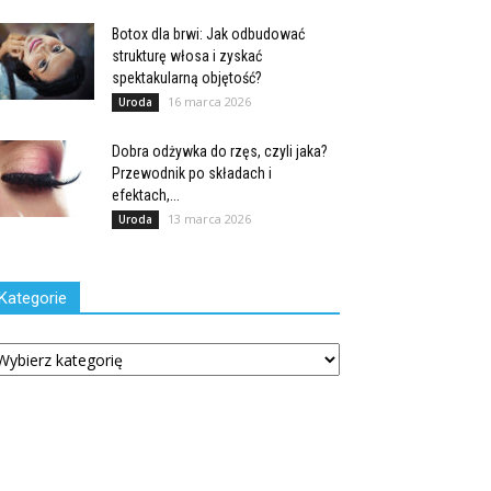
Botox dla brwi: Jak odbudować
strukturę włosa i zyskać
spektakularną objętość?
16 marca 2026
Uroda
Dobra odżywka do rzęs, czyli jaka?
Przewodnik po składach i
efektach,...
13 marca 2026
Uroda
Kategorie
tegorie