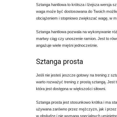
Sztanga hantlowa to krótsza i lżejsza wersja sz
waga może być dostosowana do Twoich możliwo
obciążeniem i stopniowo zwiększać wagę, w mia
Sztanga hantlowa pozwala na wykonywanie różn
martwy ciąg czy unoszenie ramion. Jest to równ
angażuje wiele mięśni jednocześnie.
Sztanga prosta
Jeśli nie jesteś jeszcze gotowy na trening z szt
warto rozważyć trening z prostą sztangą. Jest 
która jest dostępna w większości siłowni.
Sztanga prosta jest stosunkowo krótka i ma st
używana zarówno przez mężczyzn, jak i przez ko
w obsłudze i nie wymaga specjalnych umiejętno