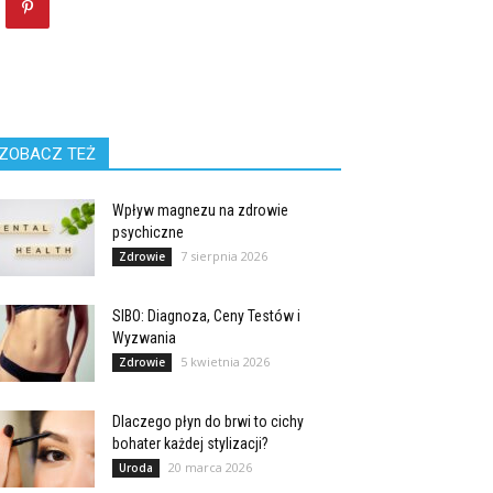
ZOBACZ TEŻ
Wpływ magnezu na zdrowie
psychiczne
7 sierpnia 2026
Zdrowie
SIBO: Diagnoza, Ceny Testów i
Wyzwania
5 kwietnia 2026
Zdrowie
Dlaczego płyn do brwi to cichy
bohater każdej stylizacji?
20 marca 2026
Uroda