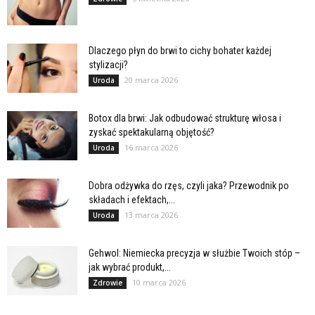
Dlaczego płyn do brwi to cichy bohater każdej
stylizacji?
20 marca 2026
Uroda
Botox dla brwi: Jak odbudować strukturę włosa i
zyskać spektakularną objętość?
16 marca 2026
Uroda
Dobra odżywka do rzęs, czyli jaka? Przewodnik po
składach i efektach,...
13 marca 2026
Uroda
Gehwol: Niemiecka precyzja w służbie Twoich stóp –
jak wybrać produkt,...
10 marca 2026
Zdrowie