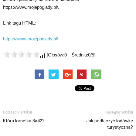
https://www.mojepoglady.pl/.
Link tagu HTML:
https://www.mojepoglady.pl/
[Głosów:0 Średnia:0/5]
Poprzedni artykuł
Następny artykuł
Która lornetka 8×42?
Jak podłączyć lodówkę
turystyczna?