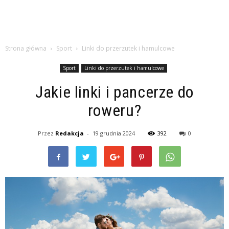
Strona główna
Sport
Linki do przerzutek i hamulcowe
Sport
Linki do przerzutek i hamulcowe
Jakie linki i pancerze do
roweru?
Przez
Redakcja
-
19 grudnia 2024
392
0