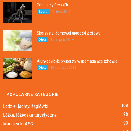
Popularny CrossFit
18 lipca 2016
Sport
Skorzystaj domowej apteczki ziołowej
1 sierpnia 2016
Dieta
Ajurwedyjksie preparaty wspomagające zdrowie
10 czerwca 2016
Dieta
POPULARNE KATEGORIE
108
Łodzie, jachty, żaglówki
98
Łóżka, łóżeczka turystyczne
90
Magazynki ASG