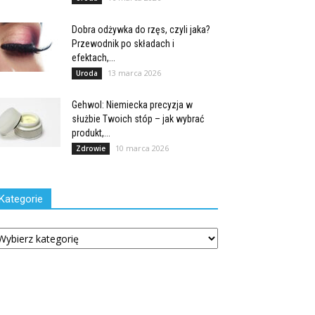
Dobra odżywka do rzęs, czyli jaka?
Przewodnik po składach i
efektach,...
13 marca 2026
Uroda
Gehwol: Niemiecka precyzja w
służbie Twoich stóp – jak wybrać
produkt,...
10 marca 2026
Zdrowie
Kategorie
tegorie