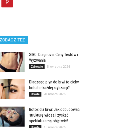
ZOBACZ TEŻ
SIBO: Diagnoza, Ceny Testów i
Wyzwania
5 kwietnia 2026
Zdrowie
Dlaczego płyn do brwi to cichy
bohater każdej stylizacji?
20 marca 2026
Uroda
Botox dla brwi: Jak odbudować
strukturę włosa i zyskać
spektakularną objętość?
16 marca 2026
Uroda