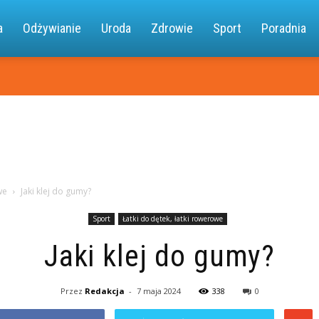
a.pl
a
Odżywianie
Uroda
Zdrowie
Sport
Poradnia
we
Jaki klej do gumy?
Sport
Łatki do dętek, łatki rowerowe
Jaki klej do gumy?
Przez
Redakcja
-
7 maja 2024
338
0