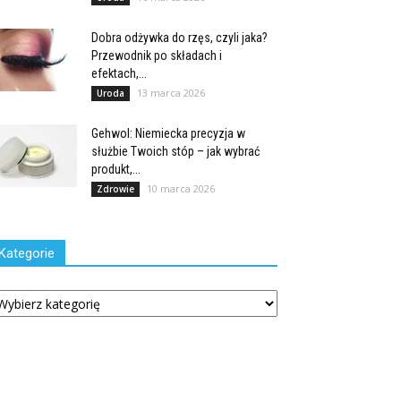
Dobra odżywka do rzęs, czyli jaka?
Przewodnik po składach i
efektach,...
13 marca 2026
Uroda
Gehwol: Niemiecka precyzja w
służbie Twoich stóp – jak wybrać
produkt,...
10 marca 2026
Zdrowie
Kategorie
tegorie