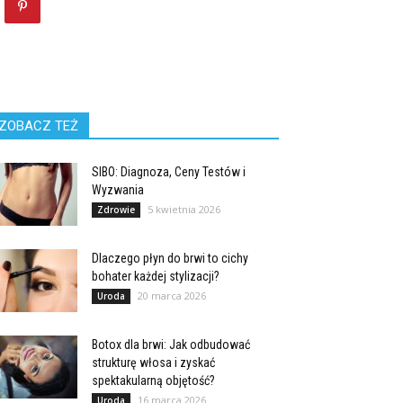
ZOBACZ TEŻ
SIBO: Diagnoza, Ceny Testów i
Wyzwania
5 kwietnia 2026
Zdrowie
Dlaczego płyn do brwi to cichy
bohater każdej stylizacji?
20 marca 2026
Uroda
Botox dla brwi: Jak odbudować
strukturę włosa i zyskać
spektakularną objętość?
16 marca 2026
Uroda