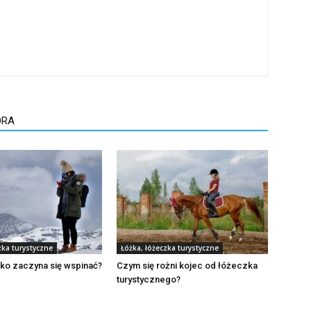
ORA
zka turystyczne
Łóżka, łóżeczka turystyczne
ko zaczyna się wspinać?
Czym się rożni kojec od łóżeczka
turystycznego?