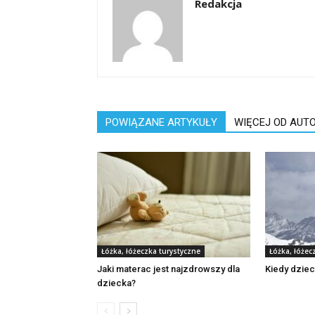
Redakcja
POWIĄZANE ARTYKUŁY
WIĘCEJ OD AUT
Łóżka, łóżeczka turystyczne
Łóżka, łóżec
Jaki materac jest najzdrowszy dla
Kiedy dziec
dziecka?