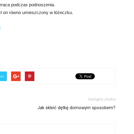
teraca podczas podnoszenia.
jest on równo umieszczony w łóżeczku.
:
ter
Następny artykuł
Jak skleić dętkę domowym sposobem?