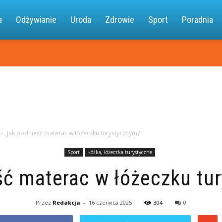
a.pl
a
Odżywianie
Uroda
Zdrowie
Sport
Poradnia
Jak podnieść materac w łóżeczku turystycznym?
Sport
Łóżka, łóżeczka turystyczne
ść materac w łóżeczku tu
Przez
Redakcja
-
16 czerwca 2025
304
0