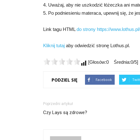
4. Uważaj, aby nie uszkodzić łóżeczka ani ma
5. Po podniesieniu materaca, upewnij się, że 
Link tagu HTML
do strony https://www.lothus.pl/
Kliknij tutaj
aby odwiedzić stronę Lothus.pl.
[Głosów:0 Średnia:0/5]
PODZIEL SIĘ
Facebook
Twit
Poprzedni artykuł
Czy Lays są zdrowe?