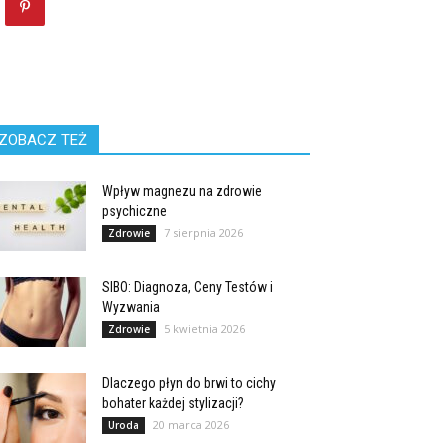
ZOBACZ TEŻ
Wpływ magnezu na zdrowie
psychiczne
7 sierpnia 2026
Zdrowie
SIBO: Diagnoza, Ceny Testów i
Wyzwania
5 kwietnia 2026
Zdrowie
Dlaczego płyn do brwi to cichy
bohater każdej stylizacji?
20 marca 2026
Uroda