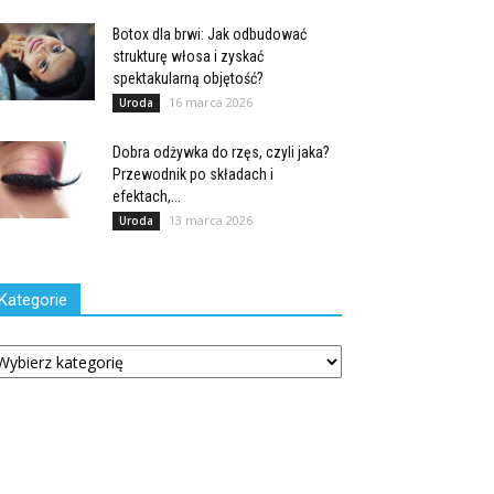
Botox dla brwi: Jak odbudować
strukturę włosa i zyskać
spektakularną objętość?
16 marca 2026
Uroda
Dobra odżywka do rzęs, czyli jaka?
Przewodnik po składach i
efektach,...
13 marca 2026
Uroda
Kategorie
tegorie