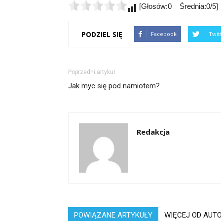
[Głosów:0 Średnia:0/5]
PODZIEL SIĘ
Facebook
Twit
Poprzedni artykuł
Jak myc się pod namiotem?
Redakcja
POWIĄZANE ARTYKUŁY
WIĘCEJ OD AUT