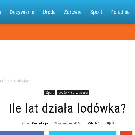
a.pl
a
Odżywianie
Uroda
Zdrowie
Sport
Poradnia
lat działa lodówka?
Sport
Lodówki turystyczne
Ile lat działa lodówka?
Przez
Redakcja
-
29 września 2024
391
0