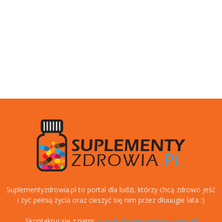
Suplementyzdrowia.pl to portal dla ludzi, którzy chcą zdrowo jeść
i żyć pełnią życia oraz cieszyć się nim przez dłuuugie lata :)
Skontaktuj się z nami:
kontakt@suplementyzdrowia.pl