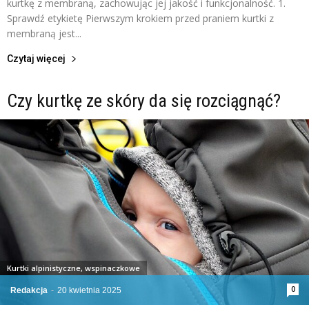
kurtkę z membraną, zachowując jej jakość i funkcjonalność. 1.
Sprawdź etykietę Pierwszym krokiem przed praniem kurtki z
membraną jest...
Czytaj więcej
Czy kurtkę ze skóry da się rozciągnąć?
Kurtki alpinistyczne, wspinaczkowe
0
Redakcja
-
20 kwietnia 2025