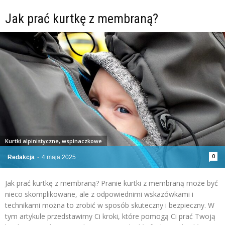
Jak prać kurtkę z membraną?
Kurtki alpinistyczne, wspinaczkowe
0
Redakcja
-
4 maja 2025
Jak prać kurtkę z membraną? Pranie kurtki z membraną może być
nieco skomplikowane, ale z odpowiednimi wskazówkami i
technikami można to zrobić w sposób skuteczny i bezpieczny. W
tym artykule przedstawimy Ci kroki, które pomogą Ci prać Twoją