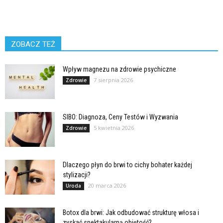
ZOBACZ TEŻ
Wpływ magnezu na zdrowie psychiczne
7 sierpnia 2026
Zdrowie
SIBO: Diagnoza, Ceny Testów i Wyzwania
5 kwietnia 2026
Zdrowie
Dlaczego płyn do brwi to cichy bohater każdej
stylizacji?
20 marca 2026
Uroda
Botox dla brwi: Jak odbudować strukturę włosa i
zyskać spektakularną objętość?