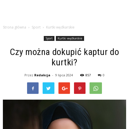
Strona główna
Sport
Kurtki wędkarskie
Sport
Kurtki wędkarskie
Czy można dokupić kaptur do
kurtki?
Przez
Redakcja
-
9 lipca 2024
857
0