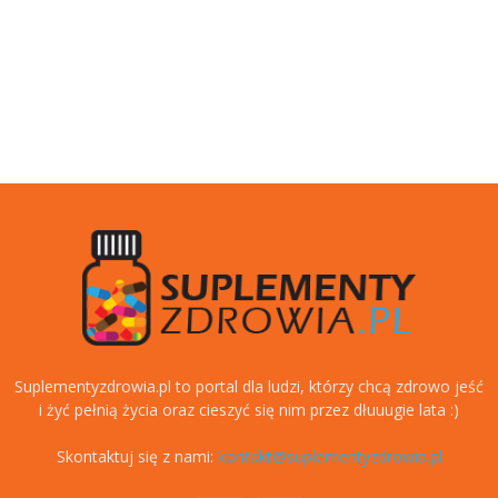
Suplementyzdrowia.pl to portal dla ludzi, którzy chcą zdrowo jeść
i żyć pełnią życia oraz cieszyć się nim przez dłuuugie lata :)
Skontaktuj się z nami:
kontakt@suplementyzdrowia.pl