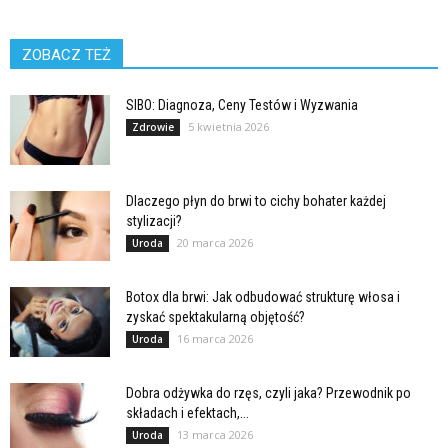
ZOBACZ TEŻ
SIBO: Diagnoza, Ceny Testów i Wyzwania
5 kwietnia 2026
Zdrowie
Dlaczego płyn do brwi to cichy bohater każdej
stylizacji?
20 marca 2026
Uroda
Botox dla brwi: Jak odbudować strukturę włosa i
zyskać spektakularną objętość?
16 marca 2026
Uroda
Dobra odżywka do rzęs, czyli jaka? Przewodnik po
składach i efektach,...
13 marca 2026
Uroda