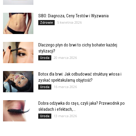
SIBO: Diagnoza, Ceny Testów i Wyzwania
5 kwietnia 2026
Zdrowie
Dlaczego płyn do brwi to cichy bohater każdej
stylizacji?
20 marca 2026
Uroda
Botox dla brwi: Jak odbudować strukturę włosa i
zyskać spektakularną objętość?
16 marca 2026
Uroda
Dobra odżywka do rzęs, czyli jaka? Przewodnik po
składach i efektach,...
13 marca 2026
Uroda