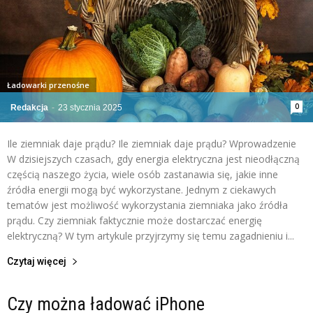
Ładowarki przenośne
0
Redakcja
-
23 stycznia 2025
Ile ziemniak daje prądu? Ile ziemniak daje prądu? Wprowadzenie
W dzisiejszych czasach, gdy energia elektryczna jest nieodłączną
częścią naszego życia, wiele osób zastanawia się, jakie inne
źródła energii mogą być wykorzystane. Jednym z ciekawych
tematów jest możliwość wykorzystania ziemniaka jako źródła
prądu. Czy ziemniak faktycznie może dostarczać energię
elektryczną? W tym artykule przyjrzymy się temu zagadnieniu i...
Czytaj więcej
Czy można ładować iPhone