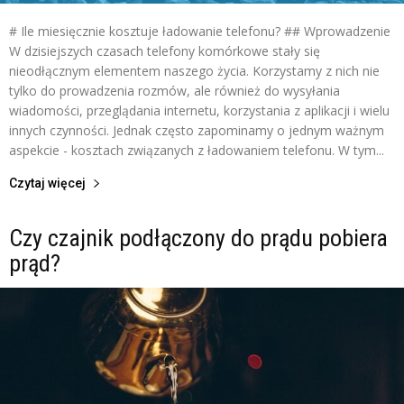
# Ile miesięcznie kosztuje ładowanie telefonu? ## Wprowadzenie
W dzisiejszych czasach telefony komórkowe stały się
nieodłącznym elementem naszego życia. Korzystamy z nich nie
tylko do prowadzenia rozmów, ale również do wysyłania
wiadomości, przeglądania internetu, korzystania z aplikacji i wielu
innych czynności. Jednak często zapominamy o jednym ważnym
aspekcie - kosztach związanych z ładowaniem telefonu. W tym...
Czytaj więcej
Czy czajnik podłączony do prądu pobiera
prąd?