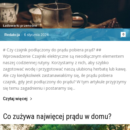
Ładowarki przenośne
0
Redakcja
-
6 stycznia 2024
# Czy czajnik podłączony do prądu pobiera prąd? ##
Wprowadzenie Czajniki elektryczne są nieodłącznym elementem
naszej codziennej rutyny. Korzystamy z nich, aby szybko
zagotować wodę i przygotować naszą ulubioną herbatę lub kawę.
Ale czy kiedykolwiek zastanawialiśmy się, ile prądu pobiera
czajnik, gdy jest podłączony do prądu? W tym artykule przyjrzymy
się temu zagadnieniu i postaramy się...
Czytaj więcej
Co zużywa najwięcej prądu w domu?