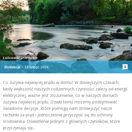
Ładowarki przenośne
0
Redakcja
-
18 lutego 2024
Co zużywa najwięcej prądu w domu? W dzisiejszych czasach,
kiedy większość naszych codziennych czynności zależy od energii
elektrycznej, ważne jest zrozumienie, co w naszych domach
zużywa najwięcej prądu. Dzięki temu możemy podejmować
świadome decyzje, które pomogą nam zmniejszyć nasze
rachunki za prąd i jednocześnie przyczynić się do ochrony
środowiska. Oświetlenie Jednym z głównych czynników, które
przyczyniają się...